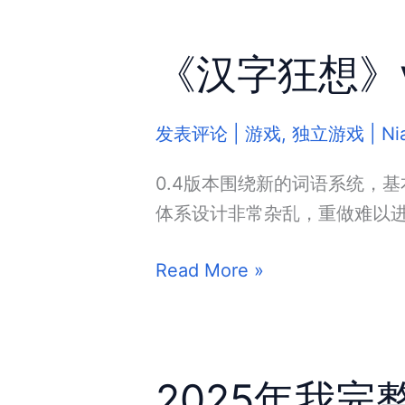
狂
想》
《汉字狂想》v
v0.6
开
发
发表评论
|
游戏
,
独立游戏
|
Ni
日
志
0.4版本围绕新的词语系统，
体系设计非常杂乱，重做难以
《汉
Read More »
字
狂
想》
2025年我
v0.5