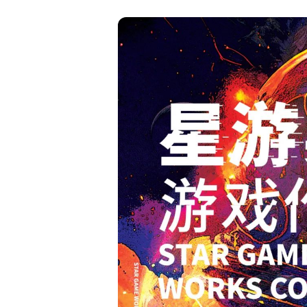
验
立
清
游
单
戏
2024
有
多
难
设
计？