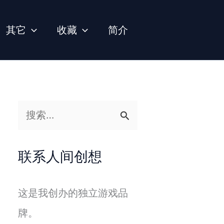
其它
收藏
简介
搜
索
：
联系人间创想
这是我创办的独立游戏品
牌。