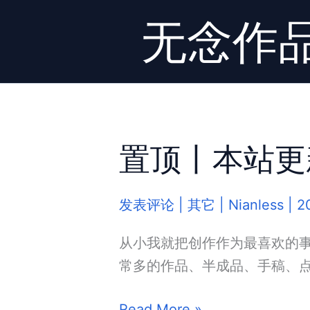
跳
无念作
至
内
容
置顶丨本站更
发表评论
|
其它
|
Nianless
|
2
从小我就把创作作为最喜欢的
常多的作品、半成品、手稿、点
置
Read More »