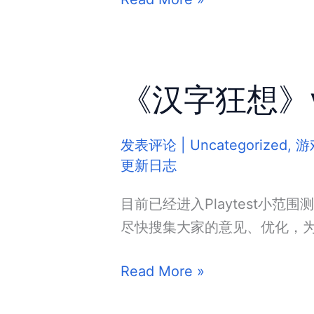
顶
丨
本
《汉字狂想》v
站
更
新
发表评论
|
Uncategorized
,
游
日
更新日志
志
目前已经进入Playtest小
尽快搜集大家的意见、优化，为
《汉
Read More »
字