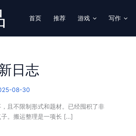
品
首页
推荐
游戏
写作
新日志
025-08-30
事，且不限制形式和题材。已经囤积了非
子。搬运整理是一项长 […]