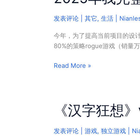
开
发
发表评论
|
其它
,
生活
|
Nianle
日
志
今年，为了提高当前项目的设计
80%的策略rogue游戏（销量
2025
Read More »
年
我
完
《汉字狂想》v
整
体
验
发表评论
|
游戏
,
独立游戏
|
Ni
了