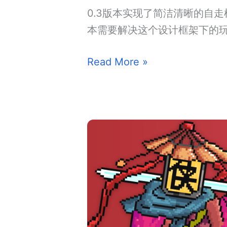
哪
0.3版本实现了简洁清晰的自走
些
本需要解决这个设计框架下的
作
《汉
Read More »
品
字
狂
想》
v0.4
开
发
日
志