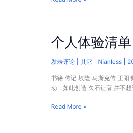
年
重
做
个人体验清单 
七
次！
汉
发表评论
|
其它
|
Nianless
|
2
字
+卡
书籍 传记 埃隆·马斯克传 王阳
牌
动，如此创造 久石让著 并不
+肉
个
Read More »
鸽
人
的
体
独